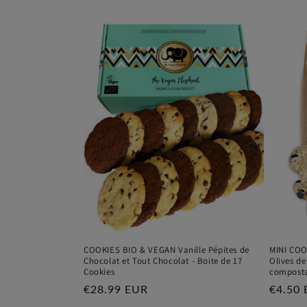
COOKIES BIO & VEGAN Vanille Pépites de
MINI COO
Chocolat et Tout Chocolat - Boite de 17
Olives d
Cookies
composta
Prix
€28.99 EUR
Prix
€4.50
habituel
habitu