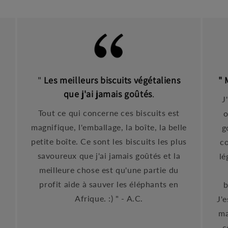
"
Les meilleurs biscuits végétaliens
" 
que j'ai jamais goûtés
.
J
Tout ce qui concerne ces biscuits est
o
magnifique, l'emballage, la boîte, la belle
g
petite boîte. Ce sont les biscuits les plus
co
savoureux que j'ai jamais goûtés et la
lé
meilleure chose est qu'une partie du
profit aide à sauver les éléphants en
b
Afrique. :) " - A.C.
J'
ma
c