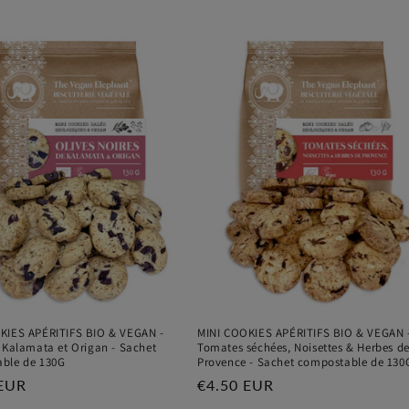
KIES APÉRITIFS BIO & VEGAN -
MINI COOKIES APÉRITIFS BIO & VEGAN 
e Kalamata et Origan - Sachet
Tomates séchées, Noisettes & Herbes d
ble de 130G
Provence - Sachet compostable de 130
 EUR
Prix
€4.50 EUR
el
habituel