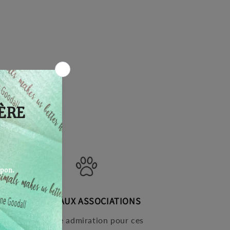
DONS AUX ASSOCIATIONS
UR
Né d'une admiration pour ces