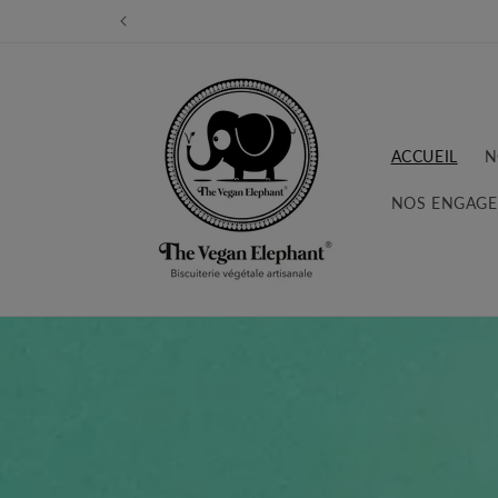
et
passer
au
contenu
ACCUEIL
N
NOS ENGAG