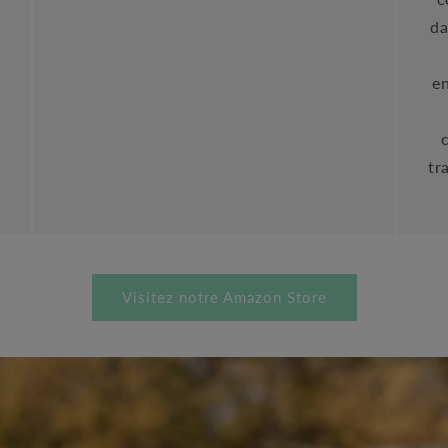
da
en
tr
Visitez notre Amazon Store