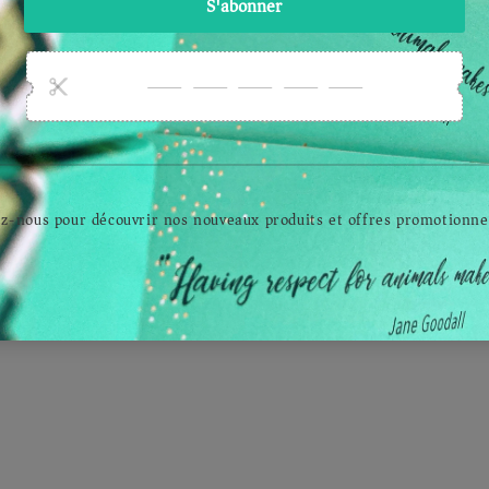
Favoriser une consommatio
te entreprise regroupant
locale est primordiale chez T
quipe 100% vegan ! Il est
Vegan Elephant. Notre ateli
c naturel à travers nos
est situé en région Centre va
duits de faire passer un
de-Loire et nous faisons app
age de respect des êtres
dès que possible aux petits
nts et de l'environnement
producteurs français que c
r consommer éthique et
soit pour nos ingrédients q
responsable.
pour les emballages et besoi
autres.