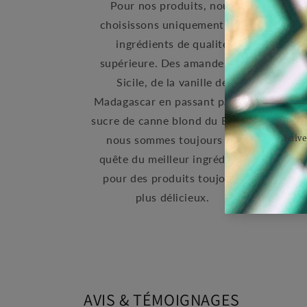
Pour nos produits, nous
peti
choisissons uniquement des
une é
ingrédients de qualité
don
supérieure. Des amandes de
pro
Sicile, de la vanille de
mess
Madagascar en passant par du
viva
sucre de canne blond du Brésil,
pou
nous sommes toujours en
quête du meilleur ingrédient
pour des produits toujours
plus délicieux.
AVIS & TÉMOIGNAGES