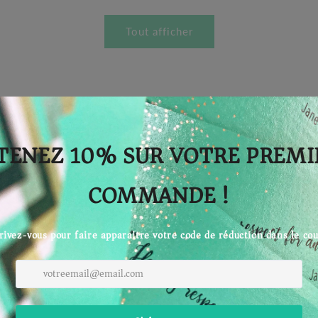
Tout afficher
100% BIO & VEGAN
FABRICATION FRANÇAISE
ARTISANALE ET AVEC AMO
Vegan Elephant c'est une