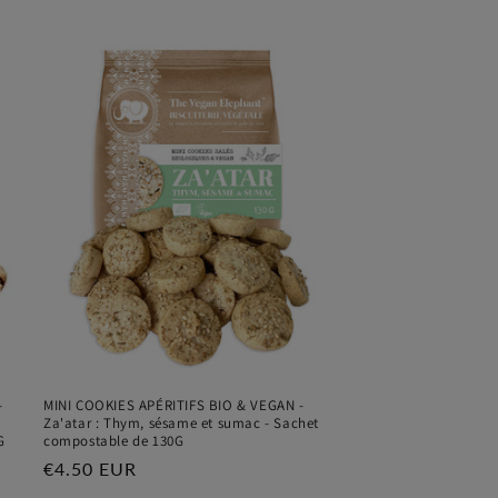
-
MINI COOKIES APÉRITIFS BIO & VEGAN -
e
Za'atar : Thym, sésame et sumac - Sachet
G
compostable de 130G
Prix
€4.50 EUR
habituel