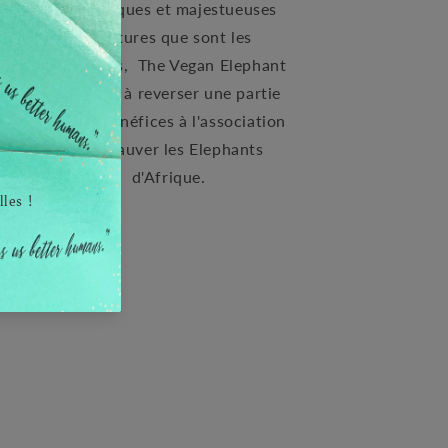
n
magnifiques et majestueuses
he
créatures que sont les
er
éléphants, The Vegan Elephant
l-
s'engage à reverser une partie
el
de ses bénéfices à l'association
SEA Sauver les Elephants
e
d'Afrique.
ue
ns