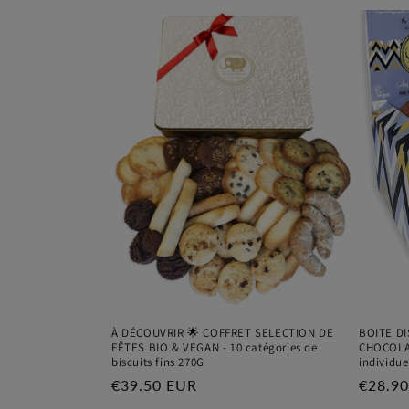
À DÉCOUVRIR 🌟 COFFRET SELECTION DE
BOITE D
FÊTES BIO & VEGAN - 10 catégories de
CHOCOLAT
biscuits fins 270G
individue
Prix
€39.50 EUR
Prix
€28.9
habituel
habitu