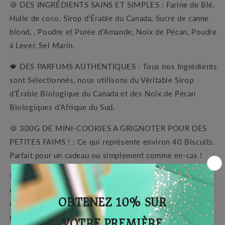
🍪
DES INGRÉDIENTS SAINS ET SIMPLES : Farine de Blé,
-
-
Huile de coco, Sirop d’Érable du Canada, Sucre de canne
Boite
Boite
de
de
blond, , Poudre et Purée d’Amande, Noix de Pécan, Poudre
300G
300G
à Lever, Sel Marin.
🍁
DES PARFUMS AUTHENTIQUES : Tous nos Ingrédients
sont Sélectionnés, nous utilisons du Véritable Sirop
d’Érable Biologique du Canada et des Noix de Pécan
Biologiques d’Afrique du Sud.
🍪
300G DE MINI-COOKIES A GRIGNOTER POUR DES
PETITES FAIMS ! : Ce qui représente environ 40 Biscuits.
Parfait pour un cadeau ou simplement comme en-cas !
🍁
UN EMBALLAGE ECOLOGIQUE : Nous avons choisi
un emballage en carton kraft simple pour un minimum
d'impact écologique. Il est 100% recyclable ou peut être
réutilisé pour du rangement