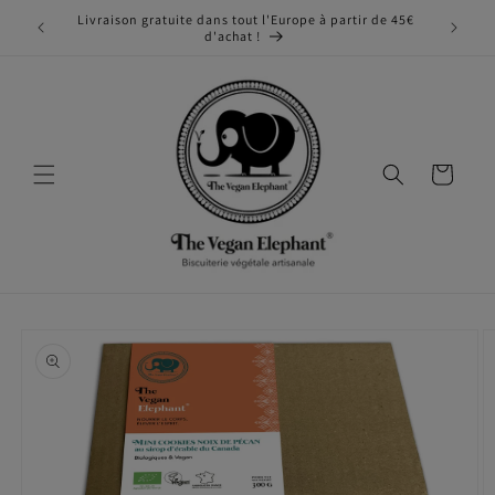
et
Livraison gratuite dans tout l'Europe à partir de 45€
passer
d'achat !
au
contenu
Panier
Passer aux
informations
produits