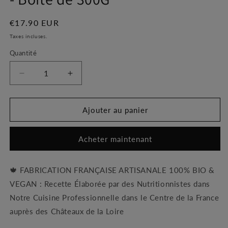
Prix
€17.90 EUR
habituel
Taxes incluses.
Quantité
Réduire
Augmenter
la
la
quantité
quantité
de
de
Ajouter au panier
MINI
MINI
COOKIES
COOKIES
Acheter maintenant
BIO
BIO
&amp;
&amp;
VEGAN
VEGAN
🍁
FABRICATION FRANÇAISE ARTISANALE 100% BIO &
Noix
Noix
VEGAN : Recette Élaborée par des Nutritionnistes dans
de
de
Pécan
Pécan
Notre Cuisine Professionnelle dans le Centre de la France
au
au
auprès des Châteaux de la Loire
Sirop
Sirop
d’Érable
d’Érable