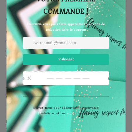
Ingrédients :
Farine de blé*, sucre de canne blond*, huile de coco*, noix
de pécan*, purée d’amande*, poudre d’amande*, sirop
d’érable du Canada*, poudre à lever* (amidon de blé,
bicarbonate de sodium, tartrate monopotassique), sel
marin*. *Ingrédient issu de l’agriculture biologique.
THE VEGAN ELEPHANT PRODUCTS, DES PRODUITS
QUI FONT RIMER ÉTHIQUE ET QUALITÉ
UNE QUALITÉ À LA HAUTEUR DE NOTRE AMBITION
The Vegan Elephant Cookies sont issus d'une
fabrication