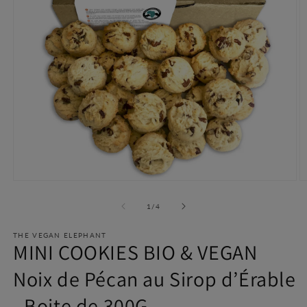
Ouvrir
O
le
le
média
m
de
1
/
4
1
2
dans
d
une
THE VEGAN ELEPHANT
u
MINI COOKIES BIO & VEGAN
fenêtre
f
modale
m
Noix de Pécan au Sirop d’Érable
- Boite de 300G